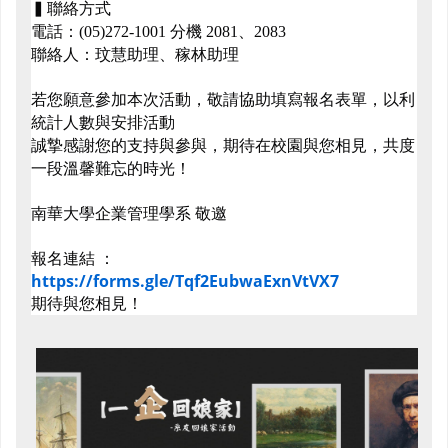
▍
聯絡方式
電話：
(05)272-1001
分機
2081
、
2083
聯絡人：玟慧助理、稼林助理
若您願意參加本次活動，敬請協助填寫報名表單，以利
統計人數與安排活動
誠摯感謝您的支持與參與，期待在校園與您相見，共度
一段溫馨難忘的時光！
南華大學企業管理學系
敬邀
報名連結
：
https://forms.gle/Tqf2EubwaExnVtVX7
期待與您相見！