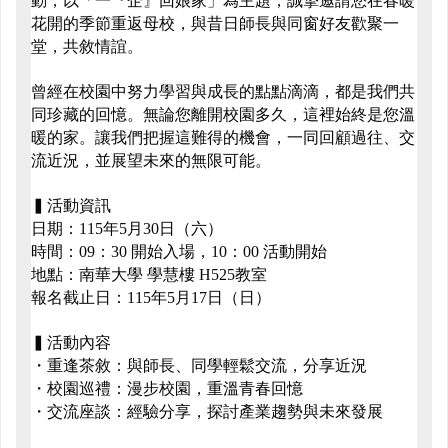
動，以「一『企』回娘家」為主題，誠摯邀請您在春暖
花開的季節重返母校，與昔日師長與同窗好友歡聚一
堂，共敘情誼。
曾經在校園中努力學習與成長的點點滴滴，都是我們共
同珍藏的回憶。無論您離開校園多久，這裡始終是您溫
暖的家。讓我們把握這難得的機會，一同回顧過往、交
流近況，並展望未來的無限可能。
▍
活動資訊
日期：
115
年
5
月
30
日（六）
時間：
09
：
30
開始入場，
10
：
00
活動開始
地點：南華大學
學慧樓
H525
教室
報名截止日：
115
年
5
月
17
日（日）
▍
活動內容
・重逢茶敘：與師長、同學輕鬆交流，分享近況
・校園巡禮：漫步校園，重溫青春回憶
・交流座談：經驗分享，探討產業趨勢與未來發展