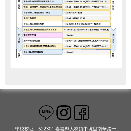
學校校址：622301 嘉義縣大林鎮中坑里南華路一